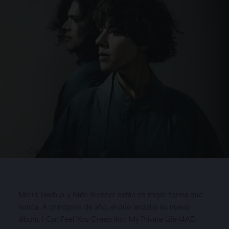
Cómparte:
Merrill Garbus y Nate Brenner están en mejor forma que
nunca. A principios de año, el dúo lanzaba su nuevo
álbum, I Can Feel You Creep Into My Private Life (4AD,