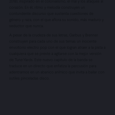
2018), inspirado en el colonialismo, el mal y los ataques al
corazón. En él, ritmo y melodía construyen un
contundente discurso que sustenta cuestiones de
género y raza, con el que aflora su sonido, más maduro y
CARTELES
seductor que nunca.
A pesar de la crudeza de sus letras, Garbus y Brenner
GALERÍA
construyen para cada uno de sus temas un inocente
envoltorio electro pop con el que logran atraer a la pista a
NOTICIAS
cualquiera que se preste a agitarse con la mejor versión
de Tune-Yards. Este nuevo capitulo de la banda se
SUSCRÍBETE
traduce en un directo que enfatiza la percusión para
adentrarnos en un abanico anímico que invita a bailar con
sutiles pinceladas disco.