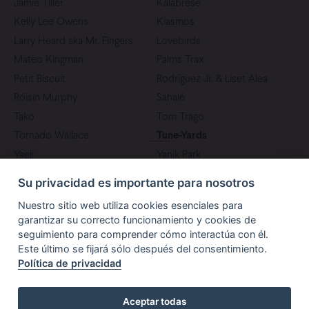
Jamie Tiller
Kalabrese
Kelly Lee Owens
Kiasmos
Larry Heard aka Mr. Fingers
Lovebirds
Mateo Kingman
Palms Trax
Petit Biscuit
Rodriguez Jr. & Liset Alea
Róisín Murphy
Sahalé
Tako
Tom Trago
Tornado Wallace
Tune-Yards
Yaeji
Yanik Park
Su privacidad es importante para nosotros
Nuestro sitio web utiliza cookies esenciales para
garantizar su correcto funcionamiento y cookies de
seguimiento para comprender cómo interactúa con él.
Este último se fijará sólo después del consentimiento.
Política de privacidad
PRENSA
PATROCINADORES
Aceptar todas