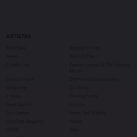
ARTISTAS
Acid Pauli
Apparat DJ set
Awwz
Black Coffee
Cumhur Jay
Damian Lazarus & The Ancient
Moons
Danny L Harle
Dekmantel Soundsystem
Delaporte
DJ Tennis
El Búho
Floating Points
Gerd Janson
GusGus
Guy Gerber
Henry Saiz & Band
Hot Chip Megamix
Hunee
HVOB
Ibeyi