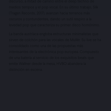
discurso, a mitad de camino entre el deep techno de
medios tempos y el pop vocal. En su último trabajo, Silk
(Tragen Records, 2017), avanzan hacia terrenos más
oscuros y contundentes, dando un sutil respiro a la
CARTELES
levedad pop que caracteriza su primer disco homónimo.
La banda austríaca engloba estructuras minimalistas que
GALERÍA
sirven de colchón para las vocales de Mullër. Su live se ha
consolidado como una de las propuestas más
NOTICIAS
interesantes de la electrónica pop europea. Compuesto
de una batería al servicio de los exquisitos beats que
SUSCRÍBETE
emite Wallner desde la mesa, HVBO abandera la
distinción en escena.