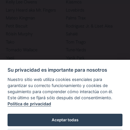
Kelly Lee Owens
Kiasmos
Larry Heard aka Mr. Fingers
Lovebirds
Mateo Kingman
Palms Trax
Petit Biscuit
Rodriguez Jr. & Liset Alea
Róisín Murphy
Sahalé
Tako
Tom Trago
Tornado Wallace
Tune-Yards
Yaeji
Yanik Park
Su privacidad es importante para nosotros
Nuestro sitio web utiliza cookies esenciales para
garantizar su correcto funcionamiento y cookies de
seguimiento para comprender cómo interactúa con él.
Este último se fijará sólo después del consentimiento.
Política de privacidad
PRENSA
PATROCINADORES
Aceptar todas
Paraíso Festival. Todos los derechos reservadosCopyright 2026
|
Aviso legal