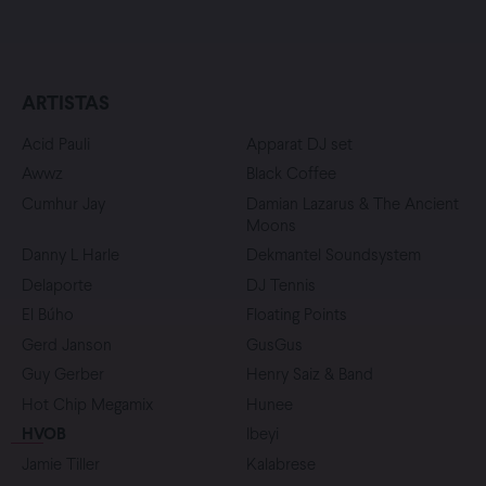
ARTISTAS
Acid Pauli
Apparat DJ set
Awwz
Black Coffee
Cumhur Jay
Damian Lazarus & The Ancient
Moons
Danny L Harle
Dekmantel Soundsystem
Delaporte
DJ Tennis
El Búho
Floating Points
Gerd Janson
GusGus
Guy Gerber
Henry Saiz & Band
Hot Chip Megamix
Hunee
HVOB
Ibeyi
Jamie Tiller
Kalabrese