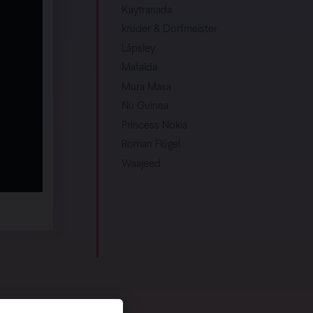
Kaytranada
kruder & Dorfmeister
Låpsley
Mafalda
Mura Masa
Nu Guinea
Princess Nokia
Roman Flügel
Waajeed