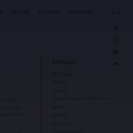
S
GALERÍA
NOTICIAS
SUSCRÍBETE
ESP
ENG
ARTISTAS
070 Shake
AKKAN
Apparat
Avalon Emerson b2b Roi Perez
la vía de
Baiuca
ópico, pero
bana, house
Bufiman
Buscabulla
Charlotte Adigéry
hos los que