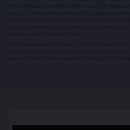
no nos podemos sacar a Chico Blanco de la cabeza. Temas como
My Cup” o “Tech Love” esconden unas letras pegadizas y una fó
adictiva que nos atrapa y no nos deja escapar. Pero tenemos bu
noticias para quienes comparten esta obsesión: 2020 será el año
verá la luz su primer álbum de estudio.
Chico Blanco ya ha sido calificado como el eslabón perdido entr
house y la música urbana, y estamos seguros de que el próximo
junio será la ocasión perfecta para que descubras por ti mismo e