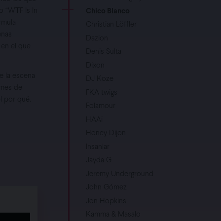
 “WTF Is In
Chico Blanco
rmula
Christian Löffler
enas
Dazion
 en el que
Denis Sulta
Dixon
e la escena
DJ Koze
 mes de
FKA twigs
l por qué.
Folamour
HAAi
Honey Dijon
Insanlar
Jayda G
Jeremy Underground
John Gómez
Jon Hopkins
Kamma & Masalo