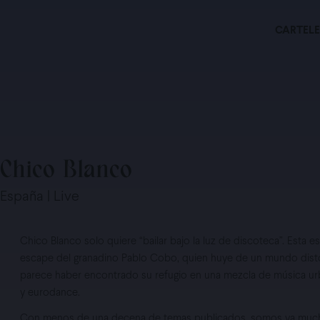
CARTELE
Chico Blanco
España | Live
Chico Blanco solo quiere “bailar bajo la luz de discoteca”. Esta es 
escape del granadino Pablo Cobo, quien huye de un mundo dist
parece haber encontrado su refugio en una mezcla de música ur
y eurodance.
Con menos de una decena de temas publicados, somos ya muc