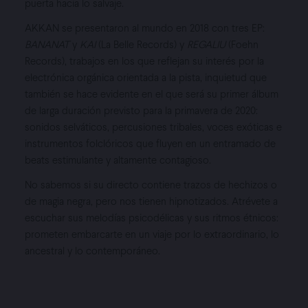
puerta hacia lo salvaje.
GALERÍA
AKKAN se presentaron al mundo en 2018 con tres EP:
BANANAT
y
KAI
(La Belle Records) y
REGALIU
(Foehn
NOTICIAS
Records), trabajos en los que reflejan su interés por la
electrónica orgánica orientada a la pista, inquietud que
SUSCRÍBETE
también se hace evidente en el que será su primer álbum
de larga duración previsto para la primavera de 2020:
sonidos selváticos, percusiones tribales, voces exóticas e
instrumentos folclóricos que fluyen en un entramado de
beats estimulante y altamente contagioso.
No sabemos si su directo contiene traz
os de hechizos o
de magia negra, pero nos tienen hipnotizados. Atrévete a
escuchar sus melodías psicodélicas y sus ritmos étnicos:
prometen
embarcarte en un viaje por lo extraordinario, lo
ancestral y lo contemporáneo.