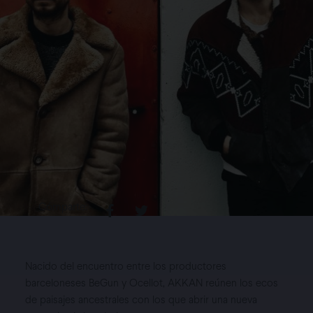
Cómparte:
Nacido del encuentro entre los productores
barceloneses BeGun y Ocellot, AKKAN reúnen los ecos
CARTELES
de paisajes ancestrales con los que abrir una nueva