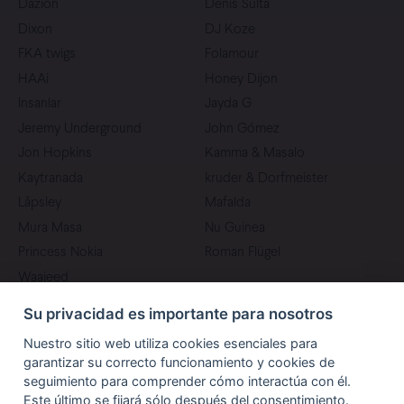
Dazion
Denis Sulta
Dixon
DJ Koze
FKA twigs
Folamour
HAAi
Honey Dijon
Insanlar
Jayda G
Jeremy Underground
John Gómez
Jon Hopkins
Kamma & Masalo
Kaytranada
kruder & Dorfmeister
Låpsley
Mafalda
Mura Masa
Nu Guinea
Princess Nokia
Roman Flügel
Waajeed
Su privacidad es importante para nosotros
Nuestro sitio web utiliza cookies esenciales para
garantizar su correcto funcionamiento y cookies de
seguimiento para comprender cómo interactúa con él.
Este último se fijará sólo después del consentimiento.