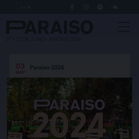
ESP
ENG
21 Y 22 DE JUNIO - MADRID 2024
03
Paraíso 2024
MAY