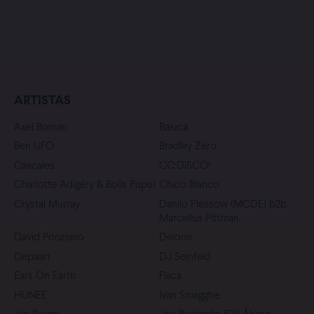
ARTISTAS
Axel Boman
Baiuca
Ben UFO
Bradley Zero
Cascales
CC:DISCO!
Charlotte Adigéry & Bolis Pupul
Chico Blanco
Crystal Murray
Danilo Plessow (MCDE) b2b
Marcellus Pittman
David Ponziano
Delone
Depaart
DJ Seinfeld
Ears On Earth
Flaca
HUNEE
Ivan Smagghe