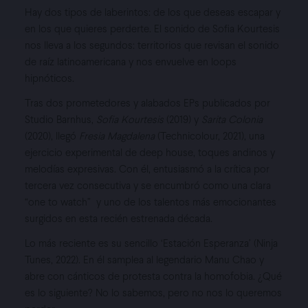
Hay dos tipos de laberintos: de los que deseas escapar y
en los que quieres perderte. El sonido de Sofia Kourtesis
nos lleva a los segundos: territorios que revisan el sonido
de raíz latinoamericana y nos envuelve en loops
hipnóticos.
Tras dos prometedores y alabados EPs publicados por
Studio Barnhus,
Sofia Kourtesis
(2019) y
Sarita Colonia
(2020), llegó
Fresia Magdalena
(Technicolour, 2021), una
ejercicio experimental de deep house, toques andinos y
CARTELES
melodías expresivas. Con él, entusiasmó a la crítica por
tercera vez consecutiva y se encumbró como una clara
“one to watch”
y uno de los talentos más emocionantes
GALERÍA
surgidos en esta recién estrenada década.
NOTICIAS
Lo más reciente es su sencillo ‘Estación Esperanza’ (Ninja
Tunes, 2022). En él samplea al legendario Manu Chao y
abre con cánticos de protesta contra la homofobia. ¿Qué
SUSCRÍBETE
es lo siguiente? No lo sabemos, pero no nos lo queremos