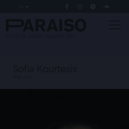
ESP
ENG
21 Y 22 DE JUNIO - MADRID 2024
Sofia Kourtesis
PERÚ | LIVE