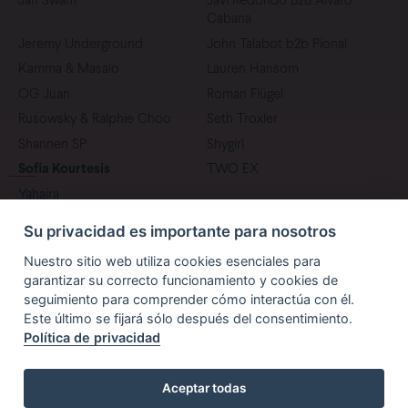
Jan Swam
Javi Redondo B2B Álvaro
Cabana
Jeremy Underground
John Talabot b2b Pional
Kamma & Masalo
Lauren Hansom
OG Juan
Roman Flügel
Rusowsky & Ralphie Choo
Seth Troxler
Shannen SP
Shygirl
Sofia Kourtesis
TWO EX
Yahaira
Su privacidad es importante para nosotros
Nuestro sitio web utiliza cookies esenciales para
garantizar su correcto funcionamiento y cookies de
seguimiento para comprender cómo interactúa con él.
Este último se fijará sólo después del consentimiento.
Política de privacidad
PRENSA
PATROCINADORES
Aceptar todas
Paraíso Festival. Todos los derechos reservadosCopyright 2026
|
Aviso legal